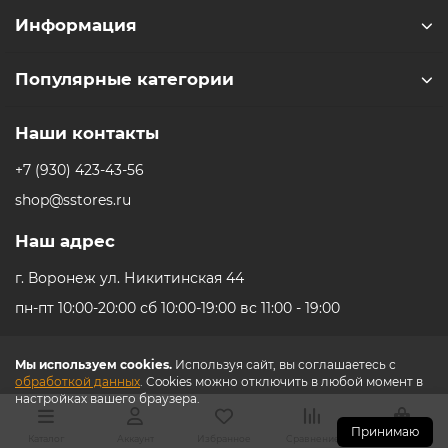
Информация
iPhone 16e
iPad Pro 13 M4 (2024)
iMac
Galaxy Z Flip 7
Популярные категории
Все категории (12)
Все категории (9)
Mac Studio
Все категории (17)
AppleTV
Наши контакты
+7 (930) 423-43-56
Mac Mini
shop@sstores.ru
AirTag
Наш адрес
г. Воронеж ул. Никитинская 44
HomePod
пн-пт 10:00-20:00 сб 10:00-19:00 вс 11:00 - 19:00
Мы используем cookies.
Используя сайт, вы соглашаетесь с
обработкой данных
. Cookies можно отключить в любой момент в
настройках вашего браузера.
Принимаю
Каталог
Аккаунт
Избранное
Сравнение
Корзина