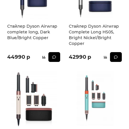
iPhone 16e
iPad Pro 13 M4 (2024)
iMac
Galaxy Z Flip 7
Все категории (12)
Все категории (9)
Mac Studio
Все категории (17)
Стайлер Dyson Airwrap
Стайлер Dyson Airwrap
complete long, Dark
Complete Long HS05,
Blue/Bright Copper
Bright Nickel/Bright
AppleTV
Copper
Mac Mini
44990 р
42990 р
AirTag
HomePod