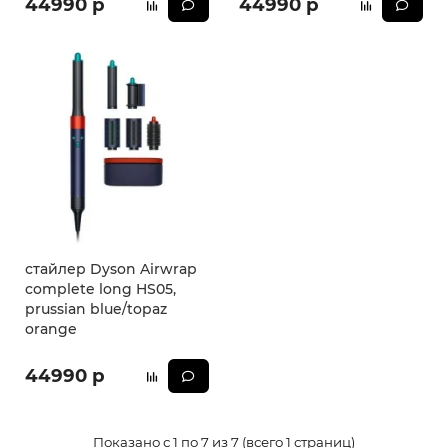
44990 р
44990 р
стайлер Dyson Airwrap
complete long HS05,
prussian blue/topaz
orange
44990 р
Показано с 1 по 7 из 7 (всего 1 страниц)