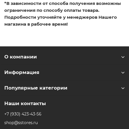
*В зависимости от способа получения возможны
iPhone 16e
iPad Pro 13 M4 (2024)
iMac
Galaxy Z Flip 7
ограничения по способу оплаты товара.
Подробности уточняйте у менеджеров Нашего
Все категории (12)
Все категории (9)
Mac Studio
Все категории (17)
магазина в рабочее время!
AppleTV
Mac Mini
О компании
AirTag
Информация
HomePod
Популярные категории
Наши контакты
+7 (930) 423-43-56
shop@sstores.ru