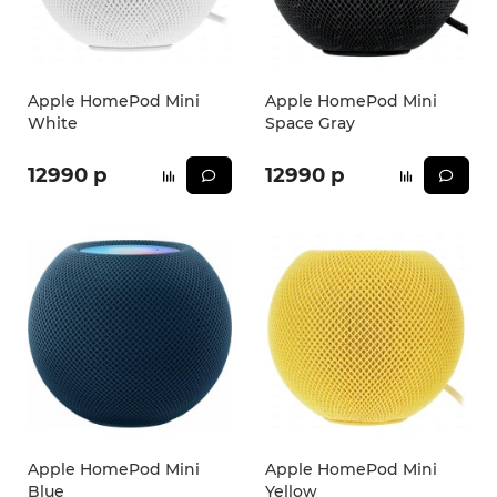
iPhone 16e
iPad Pro 13 M4 (2024)
iMac
Galaxy Z Flip 7
Все категории (12)
Все категории (9)
Mac Studio
Все категории (17)
Apple HomePod Mini
Apple HomePod Mini
White
Space Gray
AppleTV
12990 р
12990 р
Mac Mini
AirTag
HomePod
Apple HomePod Mini
Apple HomePod Mini
Blue
Yellow